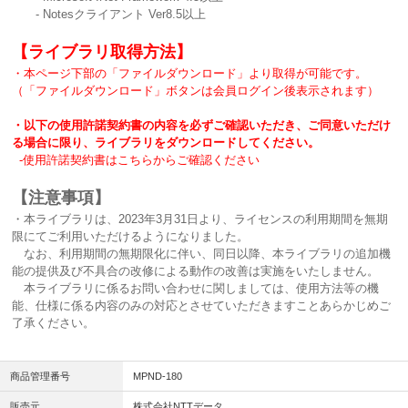
- Notesクライアント Ver8.5以上
【ライブラリ取得方法】
・本ページ下部の「ファイルダウンロード」より取得が可能です。
（「ファイルダウンロード」ボタンは会員ログイン後表示されます）
・以下の使用許諾契約書の内容を必ずご確認いただき、ご同意いただけ
る場合に限り、ライブラリをダウンロードしてください。
-使用許諾契約書はこちらからご確認ください
【注意事項】
・本ライブラリは、2023年3月31日より、ライセンスの利用期間を無期
限にてご利用いただけるようになりました。
なお、利用期間の無期限化に伴い、同日以降、本ライブラリの追加機
能の提供及び不具合の改修による動作の改善は実施をいたしません。
本ライブラリに係るお問い合わせに関しましては、使用方法等の機
能、仕様に係る内容のみの対応とさせていただきますことあらかじめご
了承ください。
商品管理番号
MPND-180
販売元
株式会社NTTデータ